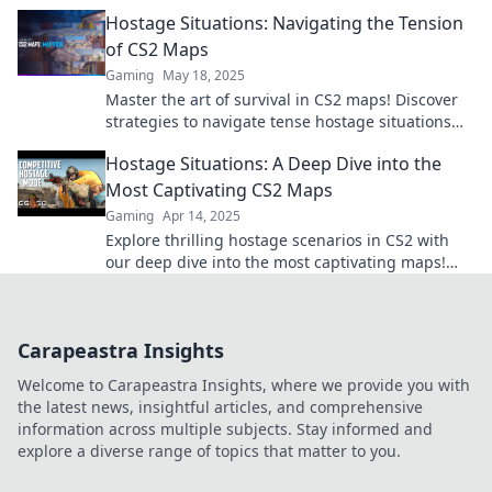
that will keep you on the edge of your seat.
Hostage Situations: Navigating the Tension
of CS2 Maps
Gaming
May 18, 2025
Master the art of survival in CS2 maps! Discover
strategies to navigate tense hostage situations
and dominate the game like a pro.
Hostage Situations: A Deep Dive into the
Most Captivating CS2 Maps
Gaming
Apr 14, 2025
Explore thrilling hostage scenarios in CS2 with
our deep dive into the most captivating maps!
Discover strategies, secrets, and epic moments
now!
Carapeastra Insights
Welcome to Carapeastra Insights, where we provide you with
the latest news, insightful articles, and comprehensive
information across multiple subjects. Stay informed and
explore a diverse range of topics that matter to you.