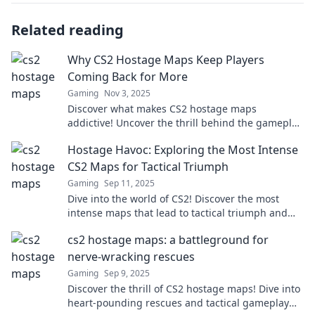
Related reading
Why CS2 Hostage Maps Keep Players
Coming Back for More
Gaming
Nov 3, 2025
Discover what makes CS2 hostage maps
addictive! Uncover the thrill behind the gameplay
that keeps players returning for more excitement.
Hostage Havoc: Exploring the Most Intense
CS2 Maps for Tactical Triumph
Gaming
Sep 11, 2025
Dive into the world of CS2! Discover the most
intense maps that lead to tactical triumph and
test your skills. Are you ready for the challenge?
cs2 hostage maps: a battleground for
nerve-wracking rescues
Gaming
Sep 9, 2025
Discover the thrill of CS2 hostage maps! Dive into
heart-pounding rescues and tactical gameplay