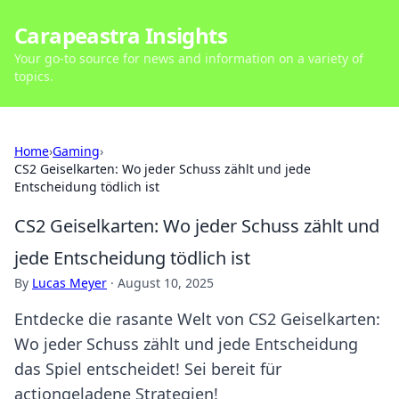
Carapeastra Insights
Your go-to source for news and information on a variety of
topics.
Home
›
Gaming
›
CS2 Geiselkarten: Wo jeder Schuss zählt und jede
Entscheidung tödlich ist
CS2 Geiselkarten: Wo jeder Schuss zählt und
jede Entscheidung tödlich ist
By
Lucas Meyer
·
August 10, 2025
Entdecke die rasante Welt von CS2 Geiselkarten:
Wo jeder Schuss zählt und jede Entscheidung
das Spiel entscheidet! Sei bereit für
actiongeladene Strategien!