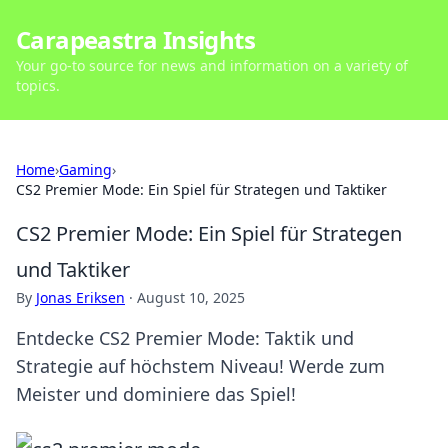
Carapeastra Insights
Your go-to source for news and information on a variety of
topics.
Home
›
Gaming
›
CS2 Premier Mode: Ein Spiel für Strategen und Taktiker
CS2 Premier Mode: Ein Spiel für Strategen
und Taktiker
By
Jonas Eriksen
·
August 10, 2025
Entdecke CS2 Premier Mode: Taktik und
Strategie auf höchstem Niveau! Werde zum
Meister und dominiere das Spiel!