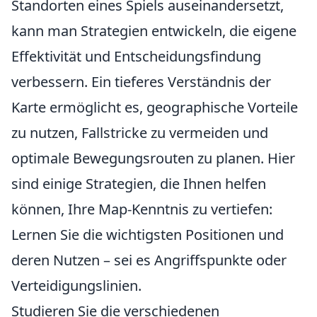
Standorten eines Spiels auseinandersetzt,
kann man Strategien entwickeln, die eigene
Effektivität und Entscheidungsfindung
verbessern. Ein tieferes Verständnis der
Karte ermöglicht es, geographische Vorteile
zu nutzen, Fallstricke zu vermeiden und
optimale Bewegungsrouten zu planen. Hier
sind einige Strategien, die Ihnen helfen
können, Ihre Map-Kenntnis zu vertiefen:
Lernen Sie die wichtigsten Positionen und
deren Nutzen – sei es Angriffspunkte oder
Verteidigungslinien.
Studieren Sie die verschiedenen