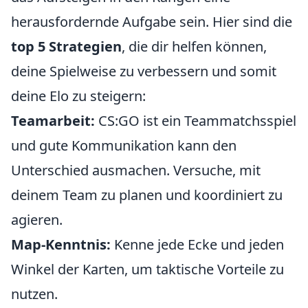
herausfordernde Aufgabe sein. Hier sind die
top 5 Strategien
, die dir helfen können,
deine Spielweise zu verbessern und somit
deine Elo zu steigern:
Teamarbeit:
CS:GO ist ein Teammatchsspiel
und gute Kommunikation kann den
Unterschied ausmachen. Versuche, mit
deinem Team zu planen und koordiniert zu
agieren.
Map-Kenntnis:
Kenne jede Ecke und jeden
Winkel der Karten, um taktische Vorteile zu
nutzen.