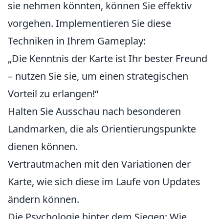
sie nehmen könnten, können Sie effektiv
vorgehen. Implementieren Sie diese
Techniken in Ihrem Gameplay:
„Die Kenntnis der Karte ist Ihr bester Freund
– nutzen Sie sie, um einen strategischen
Vorteil zu erlangen!“
Halten Sie Ausschau nach besonderen
Landmarken, die als Orientierungspunkte
dienen können.
Vertrautmachen mit den Variationen der
Karte, wie sich diese im Laufe von Updates
ändern können.
Die Psychologie hinter dem Siegen: Wie