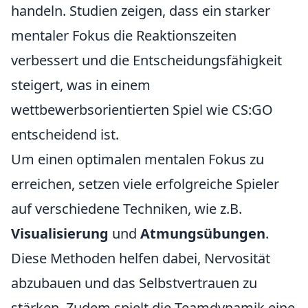
handeln. Studien zeigen, dass ein starker
mentaler Fokus die Reaktionszeiten
verbessert und die Entscheidungsfähigkeit
steigert, was in einem
wettbewerbsorientierten Spiel wie CS:GO
entscheidend ist.
Um einen optimalen mentalen Fokus zu
erreichen, setzen viele erfolgreiche Spieler
auf verschiedene Techniken, wie z.B.
Visualisierung
und
Atmungsübungen
.
Diese Methoden helfen dabei, Nervosität
abzubauen und das Selbstvertrauen zu
stärken. Zudem spielt die Teamdynamik eine