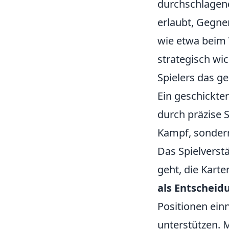
durchschlagend
erlaubt, Gegne
wie etwa beim
strategisch wic
Spielers das g
Ein geschickte
durch präzise 
Kampf, sondern
Das Spielverst
geht, die Kart
als Entscheid
Positionen ei
unterstützen. 