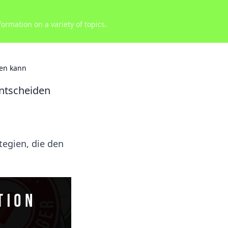
ormation on a variety of topics.
den kann
entscheiden
tegien, die den