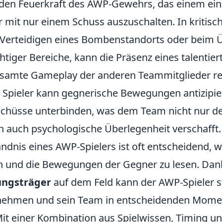
en Feuerkraft des AWP-Gewehrs, das einem einz
r mit nur einem Schuss auszuschalten. In kriti
 Verteidigen eines Bombenstandorts oder beim
htiger Bereiche, kann die Präsenz eines talentie
esamte Gameplay der anderen Teammitglieder re
r Spieler kann gegnerische Bewegungen antizipie
Schüsse unterbinden, was dem Team nicht nur de
 auch psychologische Überlegenheit verschafft.
ändnis eines AWP-Spielers ist oft entscheidend,
en und die Bewegungen der Gegner zu lesen. Dan
ungsträger
auf dem Feld kann der AWP-Spieler s
nnehmen und sein Team in entscheidenden Mom
Mit einer Kombination aus Spielwissen, Timing u