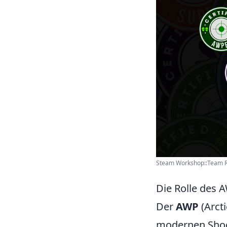
Steam Workshop::Team R
Die Rolle des 
Der
AWP
(Arcti
modernen Shoot