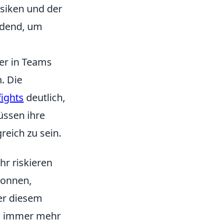
isiken und der
idend, um
ler in Teams
. Die
ights
deutlich,
üssen ihre
reich zu sein.
r riskieren
wonnen,
er diesem
d, immer mehr