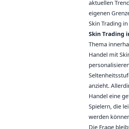
aktuellen Trend
eigenen Grenze
Skin Trading in
Skin Trading i
Thema innerhal
Handel mit Skin
personalisiere
Seltenheitsstu
anzieht. Allerd
Handel eine ge
Spielern, die l
werden können
Die Frage bleib