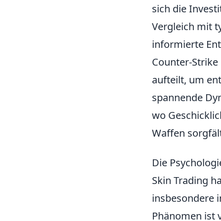
sich die Invest
Vergleich mit 
informierte En
Counter-Strike 
aufteilt, um en
spannende Dyn
wo Geschicklic
Waffen sorgfäl
Die Psychologi
Skin Trading h
insbesondere 
Phänomen ist v