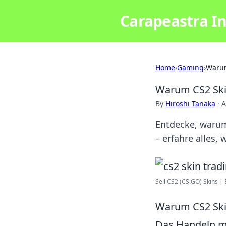
Carapeastra In
Home
›
Gaming
›
Warum
Warum CS2 Skin
By
Hiroshi Tanaka
·
A
Entdecke, warum 
– erfahre alles,
Sell CS2 (CS:GO) Skins | 
Warum CS2 Skin 
Das Handeln mi