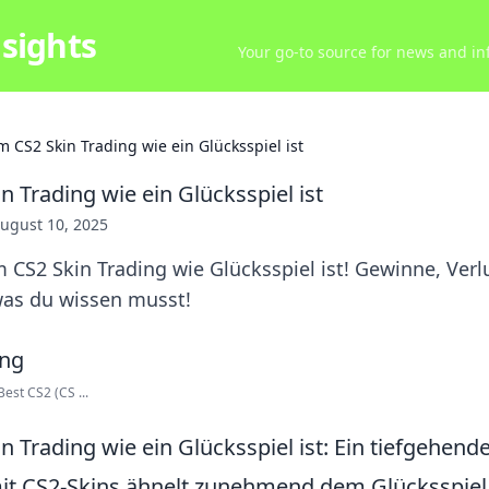
sights
Your go-to source for news and inf
 CS2 Skin Trading wie ein Glücksspiel ist
 Trading wie ein Glücksspiel ist
ugust 10, 2025
CS2 Skin Trading wie Glücksspiel ist! Gewinne, Verl
 was du wissen musst!
Best CS2 (CS ...
Trading wie ein Glücksspiel ist: Ein tiefgehende
t CS2-Skins ähnelt zunehmend dem Glücksspiel,