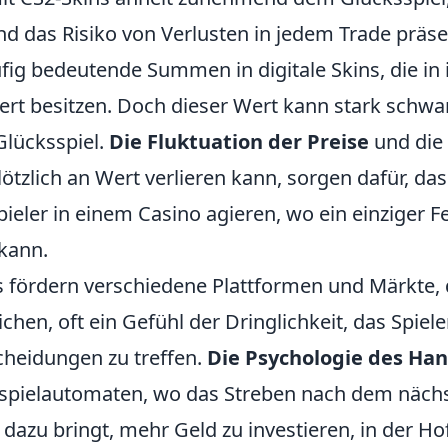
d das Risiko von Verlusten in jedem Trade präsen
ufig bedeutende Summen in digitale Skins, die in
rt besitzen. Doch dieser Wert kann stark schwa
Glücksspiel.
Die Fluktuation der Preise
und die 
lötzlich an Wert verlieren kann, sorgen dafür, das
ieler in einem Casino agieren, wo ein einziger F
 kann.
 fördern verschiedene Plattformen und Märkte, d
hen, oft ein Gefühl der Dringlichkeit, das Spieler
cheidungen zu treffen.
Die Psychologie des Ha
sspielautomaten, wo das Streben nach dem näch
dazu bringt, mehr Geld zu investieren, in der Ho