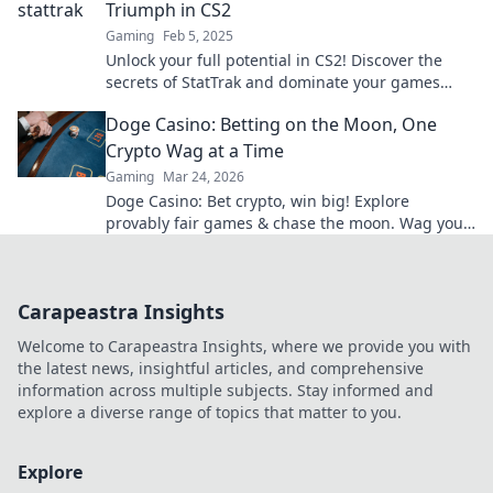
Triumph in CS2
Gaming
Feb 5, 2025
Unlock your full potential in CS2! Discover the
secrets of StatTrak and dominate your games
with our ultimate tracking guide.
Doge Casino: Betting on the Moon, One
Crypto Wag at a Time
Gaming
Mar 24, 2026
Doge Casino: Bet crypto, win big! Explore
provably fair games & chase the moon. Wag your
way to riches.
Carapeastra Insights
Welcome to Carapeastra Insights, where we provide you with
the latest news, insightful articles, and comprehensive
information across multiple subjects. Stay informed and
explore a diverse range of topics that matter to you.
Explore