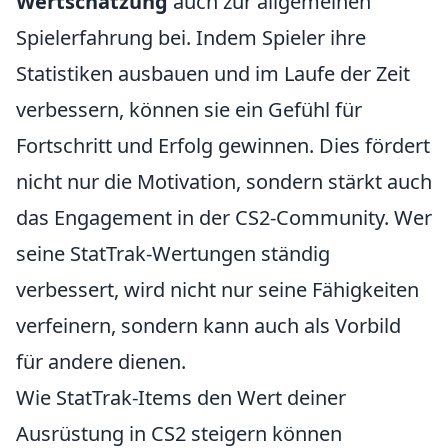
Wertschätzung
auch zur allgemeinen
Spielerfahrung bei. Indem Spieler ihre
Statistiken ausbauen und im Laufe der Zeit
verbessern, können sie ein Gefühl für
Fortschritt und Erfolg gewinnen. Dies fördert
nicht nur die Motivation, sondern stärkt auch
das Engagement in der CS2-Community. Wer
seine StatTrak-Wertungen ständig
verbessert, wird nicht nur seine Fähigkeiten
verfeinern, sondern kann auch als Vorbild
für andere dienen.
Wie StatTrak-Items den Wert deiner
Ausrüstung in CS2 steigern können