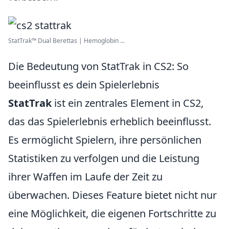
StatTrak™ Dual Berettas | Hemoglobin ...
Die Bedeutung von StatTrak in CS2: So
beeinflusst es dein Spielerlebnis
StatTrak
ist ein zentrales Element in CS2,
das das Spielerlebnis erheblich beeinflusst.
Es ermöglicht Spielern, ihre persönlichen
Statistiken zu verfolgen und die Leistung
ihrer Waffen im Laufe der Zeit zu
überwachen. Dieses Feature bietet nicht nur
eine Möglichkeit, die eigenen Fortschritte zu