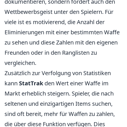
dokumentieren, sondern fördert auch den
Wettbewerbsgeist unter den Spielern. Für
viele ist es motivierend, die Anzahl der
Eliminierungen mit einer bestimmten Waffe
zu sehen und diese Zahlen mit den eigenen
Freunden oder in den Ranglisten zu
vergleichen.
Zusätzlich zur Verfolgung von Statistiken
kann
StatTrak
den Wert einer Waffe im
Markt erheblich steigern. Spieler, die nach
seltenen und einzigartigen Items suchen,
sind oft bereit, mehr für Waffen zu zahlen,
die über diese Funktion verfügen. Dies