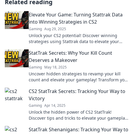
Related reading
Elevate Your Game: Turning Stattrak Data
into Winning Strategies in CS2
Gaming
Aug 29, 2025
Unlock your CS2 potential! Discover winning
strategies using Stattrak data to elevate your
gameplay and dominate the competition.
StatTrak Secrets: Why Your Kill Count
Deserves a Makeover
Gaming
May 18, 2025
Uncover hidden strategies to revamp your kill
count and elevate your gameplay! Transform your
stats and dominate the leaderboard today!
CS2 StatTrak Secrets: Tracking Your Way to
Victory
Gaming
Apr 14, 2025
Unlock the hidden power of CS2 StatTrak!
Discover tips and tricks to elevate your gameplay
and track your way to victory now!
StatTrak Shenanigans: Tracking Your Way to