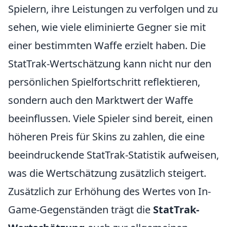
Spielern, ihre Leistungen zu verfolgen und zu
sehen, wie viele eliminierte Gegner sie mit
einer bestimmten Waffe erzielt haben. Die
StatTrak-Wertschätzung kann nicht nur den
persönlichen Spielfortschritt reflektieren,
sondern auch den Marktwert der Waffe
beeinflussen. Viele Spieler sind bereit, einen
höheren Preis für Skins zu zahlen, die eine
beeindruckende StatTrak-Statistik aufweisen,
was die Wertschätzung zusätzlich steigert.
Zusätzlich zur Erhöhung des Wertes von In-
Game-Gegenständen trägt die
StatTrak-