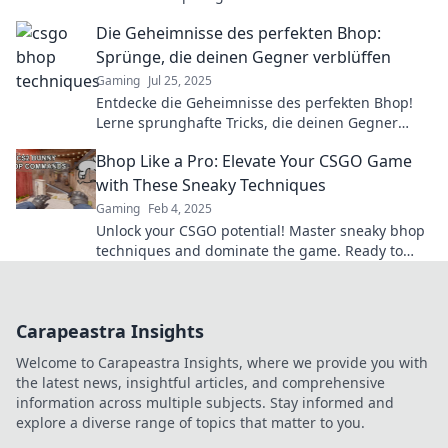
Gamechanger warten auf dich. Steigere dein
Die Geheimnisse des perfekten Bhop:
Gameplay jetzt!
Sprünge, die deinen Gegner verblüffen
Gaming
Jul 25, 2025
Entdecke die Geheimnisse des perfekten Bhop!
Lerne sprunghafte Tricks, die deinen Gegner
verblüffen und dein Spiel auf das nächste Level
Bhop Like a Pro: Elevate Your CSGO Game
bringen!
with These Sneaky Techniques
Gaming
Feb 4, 2025
Unlock your CSGO potential! Master sneaky bhop
techniques and dominate the game. Ready to
elevate your skills? Click to learn more!
Carapeastra Insights
Welcome to Carapeastra Insights, where we provide you with
the latest news, insightful articles, and comprehensive
information across multiple subjects. Stay informed and
explore a diverse range of topics that matter to you.