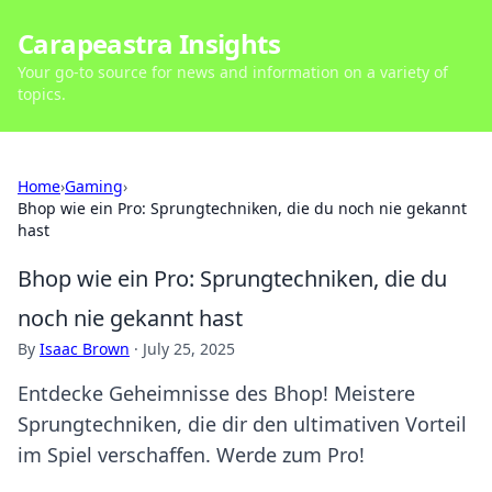
Carapeastra Insights
Your go-to source for news and information on a variety of
topics.
Home
›
Gaming
›
Bhop wie ein Pro: Sprungtechniken, die du noch nie gekannt
hast
Bhop wie ein Pro: Sprungtechniken, die du
noch nie gekannt hast
By
Isaac Brown
·
July 25, 2025
Entdecke Geheimnisse des Bhop! Meistere
Sprungtechniken, die dir den ultimativen Vorteil
im Spiel verschaffen. Werde zum Pro!