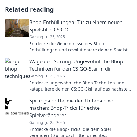
Related reading
Bhop-Enthüllungen: Tür zu einem neuen
Spielstil in CS:GO
Gaming
Jul 25, 2025
Entdecke die Geheimnisse des Bhop-
Enthüllungen und revolutioniere deinen Spielstil
in CS:GO! Mach jetzt den ersten Schritt zum Profi!
Wage den Sprung: Ungewöhnliche Bhop-
Techniken für den CS:GO-Star in dir
Gaming
Jul 25, 2025
Entdecke ungewöhnliche Bhop-Techniken und
katapultiere deinen CS:GO-Skill auf das nächste
Level! Wage den Sprung und finde deinen Star!
Sprungschritte, die den Unterschied
machen: Bhop-Tricks für echte
Spielveränderer
Gaming
Jul 25, 2025
Entdecke die Bhop-Tricks, die dein Spiel
verändern! Sprungschritte für echte