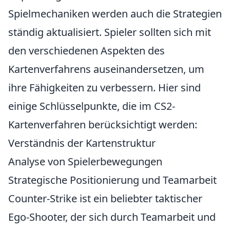
Spielmechaniken werden auch die Strategien
ständig aktualisiert. Spieler sollten sich mit
den verschiedenen Aspekten des
Kartenverfahrens auseinandersetzen, um
ihre Fähigkeiten zu verbessern. Hier sind
einige Schlüsselpunkte, die im CS2-
Kartenverfahren berücksichtigt werden:
Verständnis der Kartenstruktur
Analyse von Spielerbewegungen
Strategische Positionierung und Teamarbeit
Counter-Strike ist ein beliebter taktischer
Ego-Shooter, der sich durch Teamarbeit und