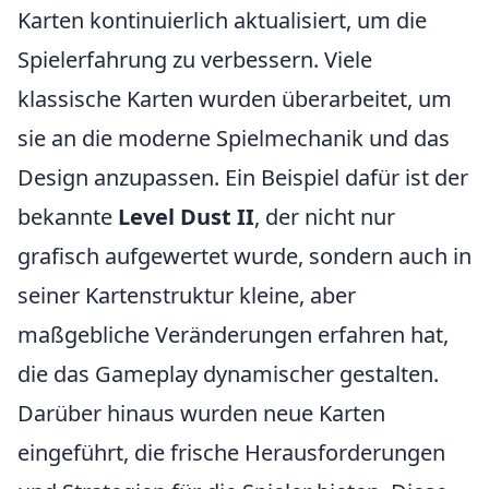
Karten kontinuierlich aktualisiert, um die
Spielerfahrung zu verbessern. Viele
klassische Karten wurden überarbeitet, um
sie an die moderne Spielmechanik und das
Design anzupassen. Ein Beispiel dafür ist der
bekannte
Level Dust II
, der nicht nur
grafisch aufgewertet wurde, sondern auch in
seiner Kartenstruktur kleine, aber
maßgebliche Veränderungen erfahren hat,
die das Gameplay dynamischer gestalten.
Darüber hinaus wurden neue Karten
eingeführt, die frische Herausforderungen