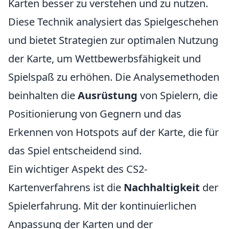
Karten besser zu verstehen und zu nutzen.
Diese Technik analysiert das Spielgeschehen
und bietet Strategien zur optimalen Nutzung
der Karte, um Wettbewerbsfähigkeit und
Spielspaß zu erhöhen. Die Analysemethoden
beinhalten die
Ausrüstung
von Spielern, die
Positionierung von Gegnern und das
Erkennen von Hotspots auf der Karte, die für
das Spiel entscheidend sind.
Ein wichtiger Aspekt des CS2-
Kartenverfahrens ist die
Nachhaltigkeit
der
Spielerfahrung. Mit der kontinuierlichen
Anpassung der Karten und der