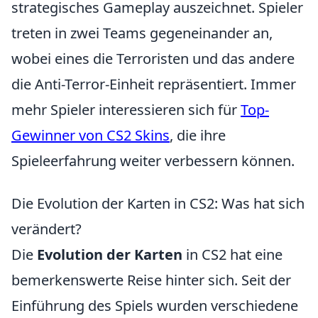
strategisches Gameplay auszeichnet. Spieler
treten in zwei Teams gegeneinander an,
wobei eines die Terroristen und das andere
die Anti-Terror-Einheit repräsentiert. Immer
mehr Spieler interessieren sich für
Top-
Gewinner von CS2 Skins
, die ihre
Spieleerfahrung weiter verbessern können.
Die Evolution der Karten in CS2: Was hat sich
verändert?
Die
Evolution der Karten
in CS2 hat eine
bemerkenswerte Reise hinter sich. Seit der
Einführung des Spiels wurden verschiedene