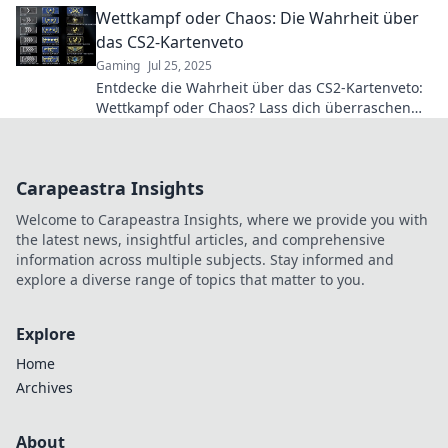
Wettkampf oder Chaos: Die Wahrheit über
das CS2-Kartenveto
Gaming
Jul 25, 2025
Entdecke die Wahrheit über das CS2-Kartenveto:
Wettkampf oder Chaos? Lass dich überraschen
und erhalte insider Einblicke in die Community!
Carapeastra Insights
Welcome to Carapeastra Insights, where we provide you with
the latest news, insightful articles, and comprehensive
information across multiple subjects. Stay informed and
explore a diverse range of topics that matter to you.
Explore
Home
Archives
About