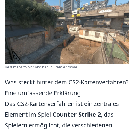
Best maps to pick and ban in Premier mode
Was steckt hinter dem CS2-Kartenverfahren?
Eine umfassende Erklärung
Das CS2-Kartenverfahren ist ein zentrales
Element im Spiel
Counter-Strike 2
, das
Spielern ermöglicht, die verschiedenen