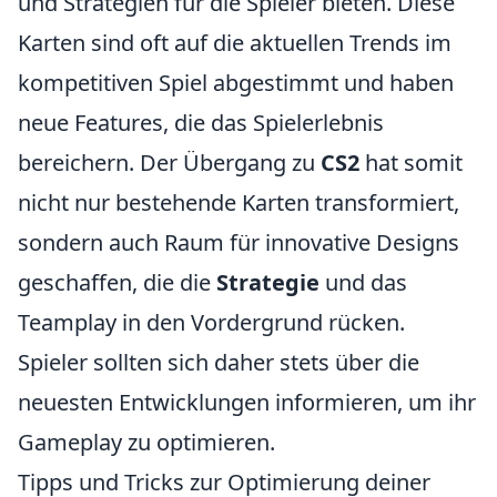
und Strategien für die Spieler bieten. Diese
Karten sind oft auf die aktuellen Trends im
kompetitiven Spiel abgestimmt und haben
neue Features, die das Spielerlebnis
bereichern. Der Übergang zu
CS2
hat somit
nicht nur bestehende Karten transformiert,
sondern auch Raum für innovative Designs
geschaffen, die die
Strategie
und das
Teamplay in den Vordergrund rücken.
Spieler sollten sich daher stets über die
neuesten Entwicklungen informieren, um ihr
Gameplay zu optimieren.
Tipps und Tricks zur Optimierung deiner