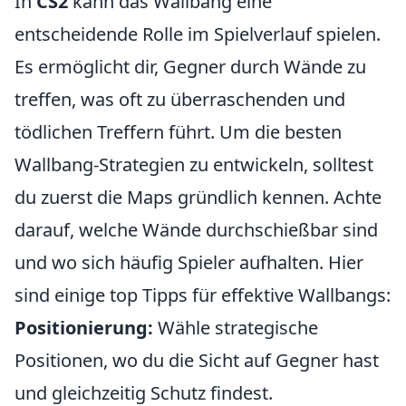
In
CS2
kann das Wallbang eine
entscheidende Rolle im Spielverlauf spielen.
Es ermöglicht dir, Gegner durch Wände zu
treffen, was oft zu überraschenden und
tödlichen Treffern führt. Um die besten
Wallbang-Strategien zu entwickeln, solltest
du zuerst die Maps gründlich kennen. Achte
darauf, welche Wände durchschießbar sind
und wo sich häufig Spieler aufhalten. Hier
sind einige top Tipps für effektive Wallbangs:
Positionierung:
Wähle strategische
Positionen, wo du die Sicht auf Gegner hast
und gleichzeitig Schutz findest.