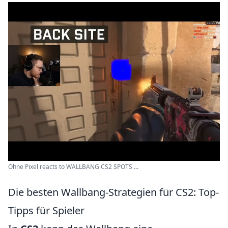
Ohne Pixel reacts to WALLBANG CS2 SPOTS ...
Die besten Wallbang-Strategien für CS2: Top-
Tipps für Spieler