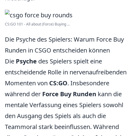
CS:GO 101 - All about (Force) Buying ...
Die Psyche des Spielers: Warum Force Buy
Runden in CSGO entscheiden können
Die
Psyche
des Spielers spielt eine
entscheidende Rolle in nervenaufreibenden
Momenten von
CS:GO
. Insbesondere
während der
Force Buy Runden
kann die
mentale Verfassung eines Spielers sowohl
den Ausgang des Spiels als auch die
Teammoral stark beeinflussen. Während