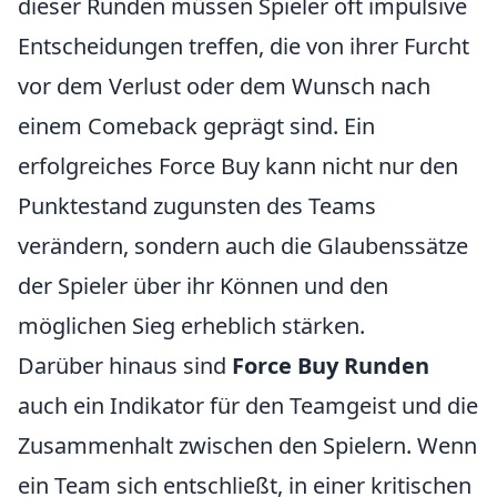
dieser Runden müssen Spieler oft impulsive
Entscheidungen treffen, die von ihrer Furcht
vor dem Verlust oder dem Wunsch nach
einem Comeback geprägt sind. Ein
erfolgreiches Force Buy kann nicht nur den
Punktestand zugunsten des Teams
verändern, sondern auch die Glaubenssätze
der Spieler über ihr Können und den
möglichen Sieg erheblich stärken.
Darüber hinaus sind
Force Buy Runden
auch ein Indikator für den Teamgeist und die
Zusammenhalt zwischen den Spielern. Wenn
ein Team sich entschließt, in einer kritischen