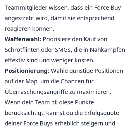
Teammitglieder wissen, dass ein Force Buy
angestrebt wird, damit sie entsprechend
reagieren können.
Waffenwahl:
Priorisiere den Kauf von
Schrotflinten oder SMGs, die in Nahkämpfen
effektiv sind und weniger kosten.
Positionierung:
Wähle günstige Positionen
auf der Map, um die Chancen für
Überraschungsangriffe zu maximieren.
Wenn dein Team all diese Punkte
berücksichtigt, kannst du die Erfolgsquote
deiner Force Buys erheblich steigern und