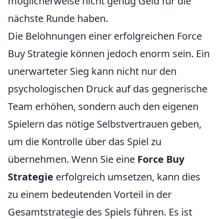
möglicherweise nicht genug Geld für die
nächste Runde haben.
Die Belohnungen einer erfolgreichen Force
Buy Strategie können jedoch enorm sein. Ein
unerwarteter Sieg kann nicht nur den
psychologischen Druck auf das gegnerische
Team erhöhen, sondern auch den eigenen
Spielern das nötige Selbstvertrauen geben,
um die Kontrolle über das Spiel zu
übernehmen. Wenn Sie eine
Force Buy
Strategie
erfolgreich umsetzen, kann dies
zu einem bedeutenden Vorteil in der
Gesamtstrategie des Spiels führen. Es ist