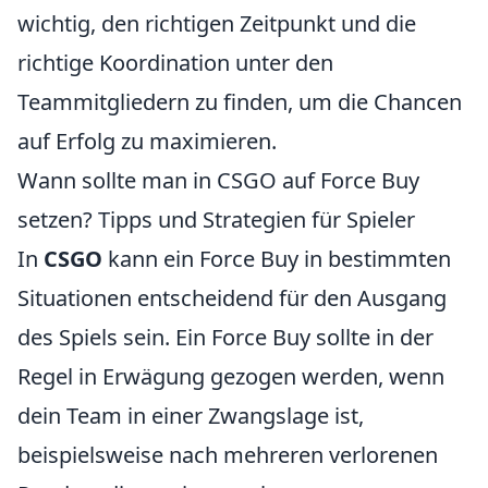
wichtig, den richtigen Zeitpunkt und die
richtige Koordination unter den
Teammitgliedern zu finden, um die Chancen
auf Erfolg zu maximieren.
Wann sollte man in CSGO auf Force Buy
setzen? Tipps und Strategien für Spieler
In
CSGO
kann ein Force Buy in bestimmten
Situationen entscheidend für den Ausgang
des Spiels sein. Ein Force Buy sollte in der
Regel in Erwägung gezogen werden, wenn
dein Team in einer Zwangslage ist,
beispielsweise nach mehreren verlorenen