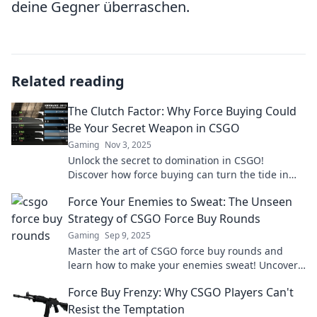
deine Gegner überraschen.
Related reading
The Clutch Factor: Why Force Buying Could
Be Your Secret Weapon in CSGO
Gaming
Nov 3, 2025
Unlock the secret to domination in CSGO!
Discover how force buying can turn the tide in
your favor and elevate your gameplay.
Force Your Enemies to Sweat: The Unseen
Strategy of CSGO Force Buy Rounds
Gaming
Sep 9, 2025
Master the art of CSGO force buy rounds and
learn how to make your enemies sweat! Uncover
strategies that deliver surprising victories.
Force Buy Frenzy: Why CSGO Players Can't
Resist the Temptation