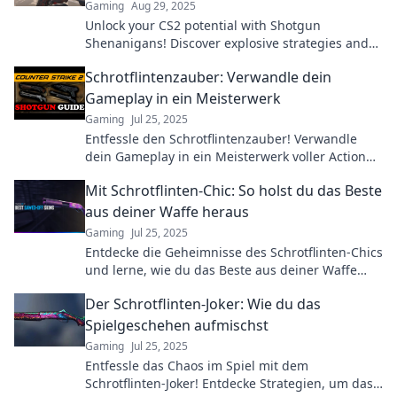
Gaming
Aug 29, 2025
Unlock your CS2 potential with Shotgun
Shenanigans! Discover explosive strategies and
tips to dominate the competition and elevate your
Schrotflintenzauber: Verwandle dein
gameplay!
Gameplay in ein Meisterwerk
Gaming
Jul 25, 2025
Entfessle den Schrotflintenzauber! Verwandle
dein Gameplay in ein Meisterwerk voller Action
und Strategie. Lass die Gegner hinter dir!
Mit Schrotflinten-Chic: So holst du das Beste
aus deiner Waffe heraus
Gaming
Jul 25, 2025
Entdecke die Geheimnisse des Schrotflinten-Chics
und lerne, wie du das Beste aus deiner Waffe
herausholst – für mehr Stil und Präzision!
Der Schrotflinten-Joker: Wie du das
Spielgeschehen aufmischst
Gaming
Jul 25, 2025
Entfessle das Chaos im Spiel mit dem
Schrotflinten-Joker! Entdecke Strategien, um das