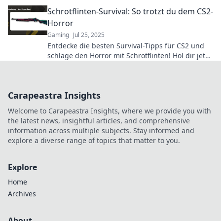
Game zu dominieren und deine Gegner zu
Schrotflinten-Survival: So trotzt du dem CS2-
überlisten.
Horror
Gaming
Jul 25, 2025
Entdecke die besten Survival-Tipps für CS2 und
schlage den Horror mit Schrotflinten! Hol dir jetzt
die perfekte Strategie für den Sieg!
Carapeastra Insights
Welcome to Carapeastra Insights, where we provide you with
the latest news, insightful articles, and comprehensive
information across multiple subjects. Stay informed and
explore a diverse range of topics that matter to you.
Explore
Home
Archives
About