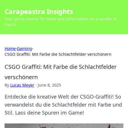
Carapeastra Insights
Your go-to source for news and information on a variety of
topics.
Home
›
Gaming
›
CSGO Graffiti: Mit Farbe die Schlachtfelder verschönern
CSGO Graffiti: Mit Farbe die Schlachtfelder
verschönern
By
Lucas Meyer
·
June 8, 2025
Entdecke die kreative Welt der CSGO-Graffiti! So
verwandelst du die Schlachtfelder mit Farbe und
Stil. Lass deine Spuren im Game!