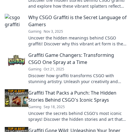
Discover the hidden stories behind CSGO graffiti
and explore how these vibrant splatters reflect
culture, creativity, and community in gaming.
Why CSGO Graffiti is the Secret Language of
Gamers
Gaming
Nov 3, 2025
Uncover the hidden meanings behind CSGO
graffiti! Discover why this vibrant art form is the
secret language of gamers worldwide.
Graffiti Game Changers: Transforming
CSGO One Spray at a Time
Gaming
Oct 21, 2025
Discover how graffiti transforms CSGO with
stunning artistry. Unleash your creativity and
elevate your gameplay, one spray at a time!
Graffiti That Packs a Punch: The Hidden
Stories Behind CSGO's Iconic Sprays
Gaming
Sep 18, 2025
Uncover the secrets behind CSGO's most iconic
sprays! Discover the hidden stories and art that
elevate graffiti to a whole new level.
Graffiti Gone Wild: Unleashing Your Inner