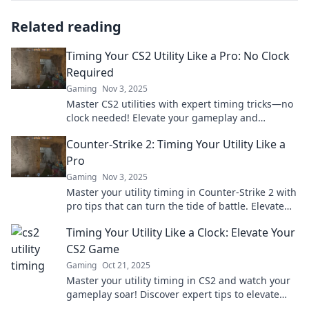
Related reading
Timing Your CS2 Utility Like a Pro: No Clock
Required
Gaming
Nov 3, 2025
Master CS2 utilities with expert timing tricks—no
clock needed! Elevate your gameplay and
outsmart your opponents today!
Counter-Strike 2: Timing Your Utility Like a
Pro
Gaming
Nov 3, 2025
Master your utility timing in Counter-Strike 2 with
pro tips that can turn the tide of battle. Elevate
your gameplay now!
Timing Your Utility Like a Clock: Elevate Your
CS2 Game
Gaming
Oct 21, 2025
Master your utility timing in CS2 and watch your
gameplay soar! Discover expert tips to elevate
your skills and dominate the competition.