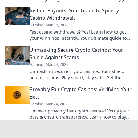
way to riches.
Instant Payouts: Your Guide to Speedy
Casino Withdrawals
Gaming
Mar 24, 2026
Fast casino withdrawals? Yes! Learn how to get
your winnings instantly. Your ultimate guide to
speedy payouts.
Unmasking Secure Crypto Casinos: Your
Shield Against Scams
Gaming
Mar 24, 2026
Unmasking secure crypto casinos: Your shield
against scams. Play smart, stay safe. Get the
ultimate guide here!
Provably Fair Crypto Casinos: Verifying Your
Bets
Gaming
Mar 24, 2026
Uncover provably fair crypto casinos! Verify your
bets & ensure transparency. Learn how to play
with confidence.