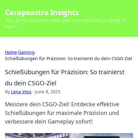
Carapeastra Insights
Your go-to source for news and information on a variety of
topics.
Home
›
Gaming
›
Schießübungen für Präzision: So trainierst du dein CSGO-Ziel
Schießübungen für Präzision: So trainierst
du dein CSGO-Ziel
By
Lena Voss
·
June 8, 2025
Meistere dein CSGO-Ziel! Entdecke effektive
Schießübungen für maximale Präzision und
verbessere dein Gameplay sofort!