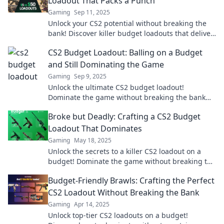
Loadout That Packs a Punch
Gaming
Sep 11, 2025
Unlock your CS2 potential without breaking the
bank! Discover killer budget loadouts that deliver
a punch and dominate the battlefield!
CS2 Budget Loadout: Balling on a Budget
and Still Dominating the Game
Gaming
Sep 9, 2025
Unlock the ultimate CS2 budget loadout!
Dominate the game without breaking the bank
and show your skills shine!
Broke but Deadly: Crafting a CS2 Budget
Loadout That Dominates
Gaming
May 18, 2025
Unlock the secrets to a killer CS2 loadout on a
budget! Dominate the game without breaking the
bank. Discover your winning strategy now!
Budget-Friendly Brawls: Crafting the Perfect
CS2 Loadout Without Breaking the Bank
Gaming
Apr 14, 2025
Unlock top-tier CS2 loadouts on a budget!