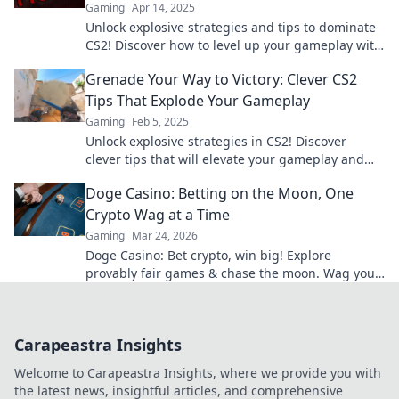
Gaming
Apr 14, 2025
Unlock explosive strategies and tips to dominate
CS2! Discover how to level up your gameplay with
grenades gone wild!
Grenade Your Way to Victory: Clever CS2
Tips That Explode Your Gameplay
Gaming
Feb 5, 2025
Unlock explosive strategies in CS2! Discover
clever tips that will elevate your gameplay and
lead you to victory. Don't miss out!
Doge Casino: Betting on the Moon, One
Crypto Wag at a Time
Gaming
Mar 24, 2026
Doge Casino: Bet crypto, win big! Explore
provably fair games & chase the moon. Wag your
way to riches.
Carapeastra Insights
Welcome to Carapeastra Insights, where we provide you with
the latest news, insightful articles, and comprehensive