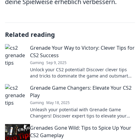
deine Spielweise erheblich verbessern.
Related reading
Grenade Your Way to Victory: Clever Tips for
CS2 Success
Gaming
Sep 9, 2025
Unlock your CS2 potential! Discover clever tips
and tricks to dominate the game and outsmart
your opponents. Get ready to win!
Grenade Game Changers: Elevate Your CS2
Play
Gaming
May 18, 2025
Unleash your potential with Grenade Game
Changers! Discover expert tips to elevate your
CS2 gameplay and dominate the competition!
Grenades Gone Wild: Tips to Spice Up Your
CS2 Gameplay