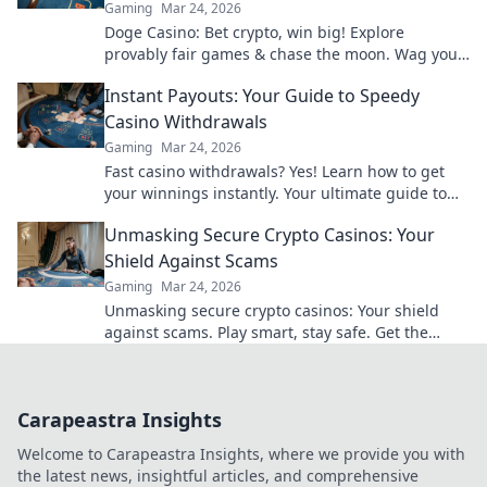
Gaming
Mar 24, 2026
Doge Casino: Bet crypto, win big! Explore
provably fair games & chase the moon. Wag your
way to riches.
Instant Payouts: Your Guide to Speedy
Casino Withdrawals
Gaming
Mar 24, 2026
Fast casino withdrawals? Yes! Learn how to get
your winnings instantly. Your ultimate guide to
speedy payouts.
Unmasking Secure Crypto Casinos: Your
Shield Against Scams
Gaming
Mar 24, 2026
Unmasking secure crypto casinos: Your shield
against scams. Play smart, stay safe. Get the
ultimate guide here!
Carapeastra Insights
Welcome to Carapeastra Insights, where we provide you with
the latest news, insightful articles, and comprehensive