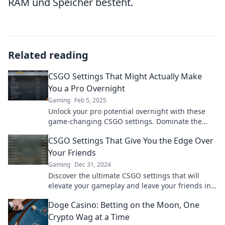
RAM und Speicher besteht.
Related reading
CSGO Settings That Might Actually Make
You a Pro Overnight
Gaming
Feb 5, 2025
Unlock your pro potential overnight with these
game-changing CSGO settings. Dominate the
competition and elevate your gameplay now!
CSGO Settings That Give You the Edge Over
Your Friends
Gaming
Dec 31, 2024
Discover the ultimate CSGO settings that will
elevate your gameplay and leave your friends in
awe. Dominate the competition today!
Doge Casino: Betting on the Moon, One
Crypto Wag at a Time