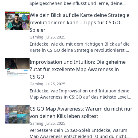
Spielgeschehen beeinflusst und lerne, deine
Gegner mit unsichtbaren Fäden zu lenken!
Wie dein Blick auf die Karte deine Strategie
revolutionieren kann – Tipps für CS:GO-
Spieler
Gaming
Jul 25, 2025
Entdecke, wie du mit dem richtigen Blick auf die
Karte in CS:GO deine Strategie revolutionierst!
Tipps, die dich zum Sieger machen!
Improvisation und Intuition: Die geheime
Zutat für exzellente Map Awareness in
CS:GO
Gaming
Jul 25, 2025
Entdecke, wie Improvisation und Intuition deine
Map Awareness in CS:GO auf das nächste Level
heben können! Tips, Tricks und mehr warten auf
CS:GO Map Awareness: Warum du nicht nur
dich!
von deinen Kills leben solltest
Gaming
Jul 25, 2025
Verbessere dein CS:GO-Spiel! Entdecke, warum
Map Awareness entscheidend ist und du nicht