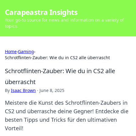
Carapeastra Insights
Your go-to source for news and information on a variety of
topics.
Home
›
Gaming
›
Schrotflinten-Zauber: Wie du in CS2 alle überrascht
Schrotflinten-Zauber: Wie du in CS2 alle
überrascht
By
Isaac Brown
·
June 8, 2025
Meistere die Kunst des Schrotflinten-Zaubers in
CS2 und überrasche deine Gegner! Entdecke die
besten Tipps und Tricks für den ultimativen
Vorteil!