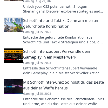
Gaming
Aug 29, 2025
Unlock your CS2 potential with Shotgun
Shenanigans! Discover explosive strategies and
tips to dominate the competition and elevate your
Schrotflinte und Taktik: Deine am meisten
gameplay!
gefürchtete Kombination
Gaming
Jul 25, 2025
Entdecke die gefürchtete Kombination aus
Schrotflinte und Taktik! Strategien und Tipps, die
dir im Wettkampf den entscheidenden Vorteil
Schrotflintenzauber: Verwandle dein
verschaffen.
Gameplay in ein Meisterwerk
Gaming
Jul 25, 2025
Entfessle den Schrotflintenzauber! Verwandle
dein Gameplay in ein Meisterwerk voller Action
und Strategie. Lass die Gegner hinter dir!
Mit Schrotflinten-Chic: So holst du das Beste
aus deiner Waffe heraus
Gaming
Jul 25, 2025
Entdecke die Geheimnisse des Schrotflinten-Chics
und lerne, wie du das Beste aus deiner Waffe