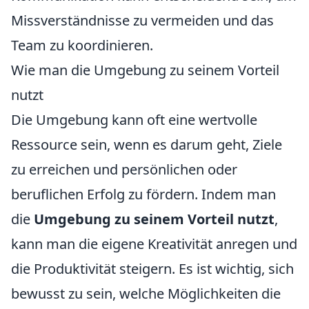
Missverständnisse zu vermeiden und das
Team zu koordinieren.
Wie man die Umgebung zu seinem Vorteil
nutzt
Die Umgebung kann oft eine wertvolle
Ressource sein, wenn es darum geht, Ziele
zu erreichen und persönlichen oder
beruflichen Erfolg zu fördern. Indem man
die
Umgebung zu seinem Vorteil nutzt
,
kann man die eigene Kreativität anregen und
die Produktivität steigern. Es ist wichtig, sich
bewusst zu sein, welche Möglichkeiten die