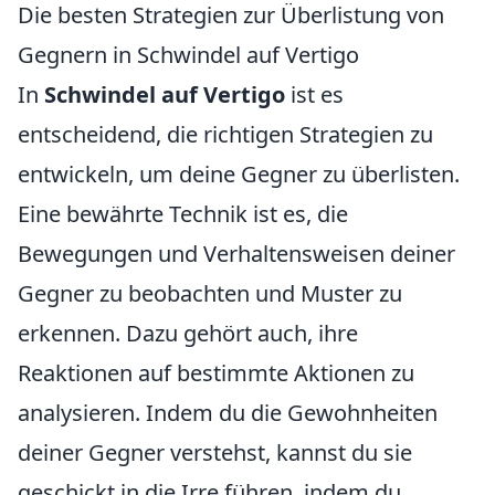
Die besten Strategien zur Überlistung von
Gegnern in Schwindel auf Vertigo
In
Schwindel auf Vertigo
ist es
entscheidend, die richtigen Strategien zu
entwickeln, um deine Gegner zu überlisten.
Eine bewährte Technik ist es, die
Bewegungen und Verhaltensweisen deiner
Gegner zu beobachten und Muster zu
erkennen. Dazu gehört auch, ihre
Reaktionen auf bestimmte Aktionen zu
analysieren. Indem du die Gewohnheiten
deiner Gegner verstehst, kannst du sie
geschickt in die Irre führen, indem du