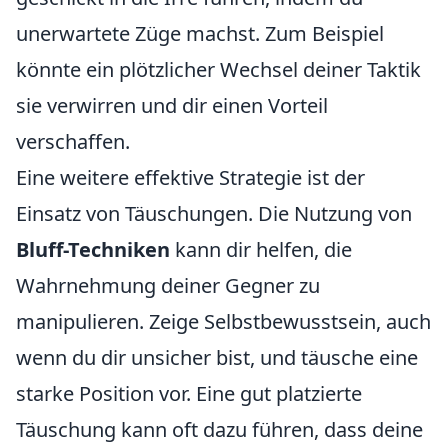
unerwartete Züge machst. Zum Beispiel
könnte ein plötzlicher Wechsel deiner Taktik
sie verwirren und dir einen Vorteil
verschaffen.
Eine weitere effektive Strategie ist der
Einsatz von Täuschungen. Die Nutzung von
Bluff-Techniken
kann dir helfen, die
Wahrnehmung deiner Gegner zu
manipulieren. Zeige Selbstbewusstsein, auch
wenn du dir unsicher bist, und täusche eine
starke Position vor. Eine gut platzierte
Täuschung kann oft dazu führen, dass deine