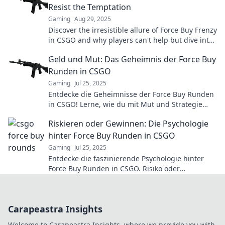
Resist the Temptation
Gaming
Aug 29, 2025
Discover the irresistible allure of Force Buy Frenzy
in CSGO and why players can't help but dive into
this thrilling strategy!
Geld und Mut: Das Geheimnis der Force Buy
Runden in CSGO
Gaming
Jul 25, 2025
Entdecke die Geheimnisse der Force Buy Runden
in CSGO! Lerne, wie du mit Mut und Strategie
dein Team zum Sieg führst!
Riskieren oder Gewinnen: Die Psychologie
hinter Force Buy Runden in CSGO
Gaming
Jul 25, 2025
Entdecke die faszinierende Psychologie hinter
Force Buy Runden in CSGO. Risiko oder
Belohnung: Was entscheidet über Sieg oder
Niederlage?
Carapeastra Insights
Welcome to Carapeastra Insights, where we provide you with