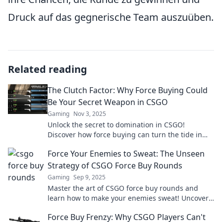
Druck auf das gegnerische Team auszuüben.
Related reading
The Clutch Factor: Why Force Buying Could
Be Your Secret Weapon in CSGO
Gaming
Nov 3, 2025
Unlock the secret to domination in CSGO!
Discover how force buying can turn the tide in
your favor and elevate your gameplay.
Force Your Enemies to Sweat: The Unseen
Strategy of CSGO Force Buy Rounds
Gaming
Sep 9, 2025
Master the art of CSGO force buy rounds and
learn how to make your enemies sweat! Uncover
strategies that deliver surprising victories.
Force Buy Frenzy: Why CSGO Players Can't