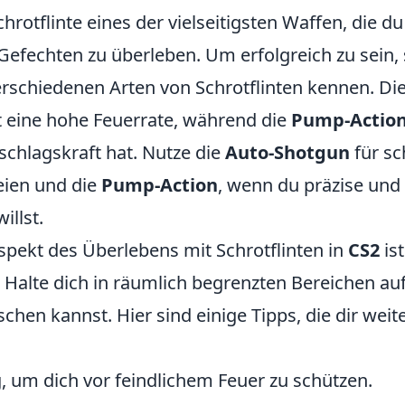
chrotflinte eines der vielseitigsten Waffen, die d
Gefechten zu überleben. Um erfolgreich zu sein, 
erschiedenen Arten von Schrotflinten kennen. Di
t eine hohe Feuerrate, während die
Pump-Actio
chlagskraft hat. Nutze die
Auto-Shotgun
für sc
ien und die
Pump-Action
, wenn du präzise und 
illst.
Aspekt des Überlebens mit Schrotflinten in
CS2
ist
. Halte dich in räumlich begrenzten Bereichen au
hen kannst. Hier sind einige Tipps, die dir weit
 um dich vor feindlichem Feuer zu schützen.