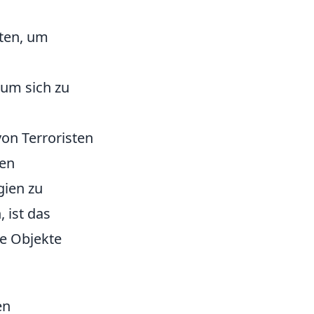
nten, um
 um sich zu
von Terroristen
nen
gien zu
 ist das
te Objekte
en