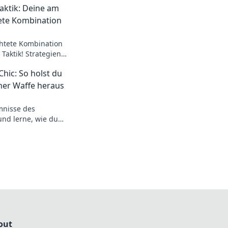
Taktik: Deine am
ete Kombination
chtete Kombination
 Taktik! Strategien
im Wettkampf den
Chic: So holst du
eil verschaffen.
ner Waffe heraus
mnisse des
und lerne, wie du
r Waffe herausholst
Präzision!
out