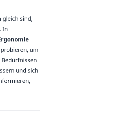
n
gleich sind,
 In
Ergonomie
probieren, um
n Bedürfnissen
essern und sich
informieren,