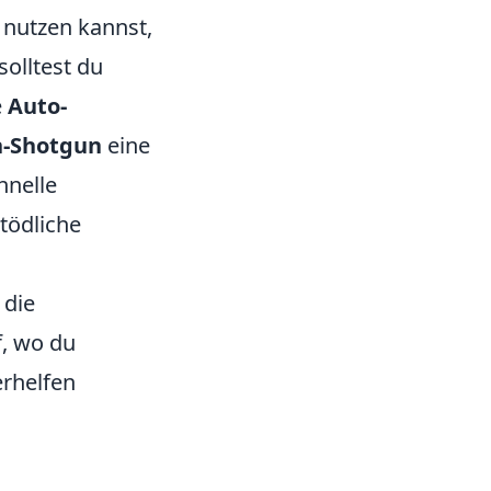
u nutzen kannst,
solltest du
e
Auto-
n-Shotgun
eine
hnelle
tödliche
 die
f, wo du
erhelfen