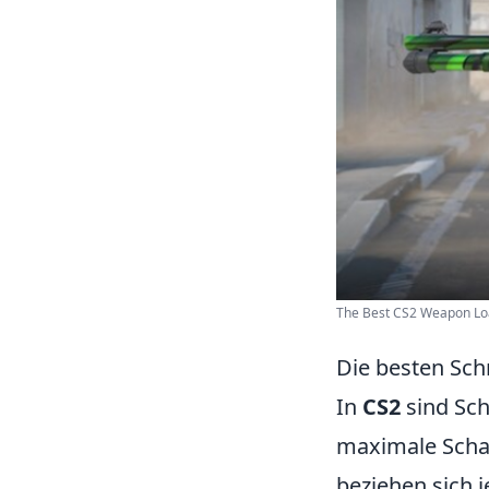
The Best CS2 Weapon Loa
Die besten Schr
In
CS2
sind Sch
maximale Schad
beziehen sich 