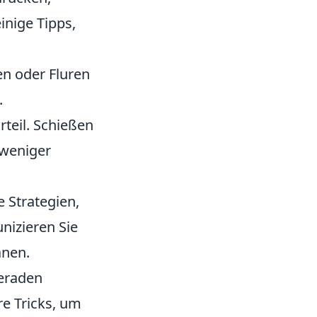
inige Tipps,
en oder Fluren
.
teil. Schießen
 weniger
 Strategien,
nizieren Sie
anen.
meraden
re Tricks, um