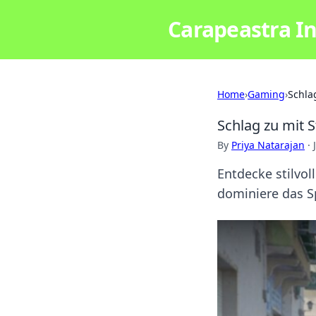
Carapeastra In
Home
›
Gaming
›
Schlag
Schlag zu mit S
By
Priya Natarajan
·
Entdecke stilvol
dominiere das Sp