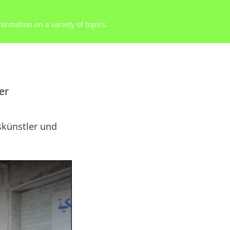
ormation on a variety of topics.
er
skünstler und