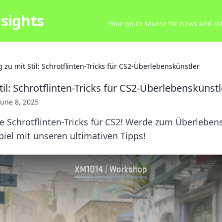
sights
Your go-to source for news and inf
 zu mit Stil: Schrotflinten-Tricks für CS2-Überlebenskünstler
til: Schrotflinten-Tricks für CS2-Überlebenskünstl
June 8, 2025
le Schrotflinten-Tricks für CS2! Werde zum Überleben
iel mit unseren ultimativen Tipps!