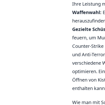
Ihre Leistung m
Waffenwahl:
E
herauszufinden
Gezielte Schü
feuern, um Muni
Counter-Strike 
und Anti-Terro
verschiedene W
optimieren. Ein
Öffnen von Kis
enthalten kann
Wie man mit Sch