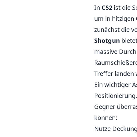
In
CS2
ist die S
um in hitzigen 
zunächst die v
Shotgun
biete
massive Durchs
Raumschießere
Treffer landen w
Ein wichtiger 
Positionierung
Gegner überrasc
können:
Nutze Deckung,