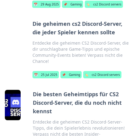
📅
29 Aug 2025
📌
Gaming
🏷️
cs2 Discord servers
Die geheimen cs2 Discord-Server,
die jeder Spieler kennen sollte
Entdecke die geheimen CS2 Discord-Server, die
dir unschlagbare Game-Tipps und epische
Community-Events bieten! Verpass nicht die
Chance!
📅
25 Jul 2025
📌
Gaming
🏷️
cs2 Discord servers
Die besten Geheimtipps für CS2
Discord-Server, die du noch nicht
kennst
Entdecke die geheimen CS2 Discord-Server-
Tipps, die dein Spielerlebnis revolutionieren!
Verpass nicht die besten Insider-