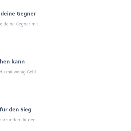
u deine Gegner
ste deine Gegner mit
chen kann
 du mit wenig Geld
für den Sieg
Sparrunden dir den