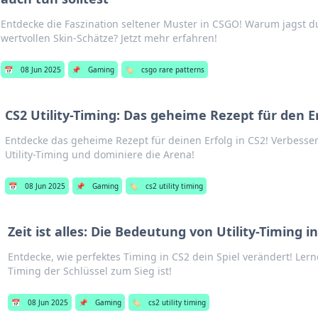
Entdecke die Faszination seltener Muster in CSGO! Warum jagst d
wertvollen Skin-Schätze? Jetzt mehr erfahren!
📅
08 Jun 2025
📌
Gaming
🏷️
csgo rare patterns
CS2 Utility-Timing: Das geheime Rezept für den Er
Entdecke das geheime Rezept für deinen Erfolg in CS2! Verbesser
Utility-Timing und dominiere die Arena!
📅
08 Jun 2025
📌
Gaming
🏷️
cs2 utility timing
Zeit ist alles: Die Bedeutung von Utility-Timing i
Entdecke, wie perfektes Timing in CS2 dein Spiel verändert! Lern
Timing der Schlüssel zum Sieg ist!
📅
08 Jun 2025
📌
Gaming
🏷️
cs2 utility timing