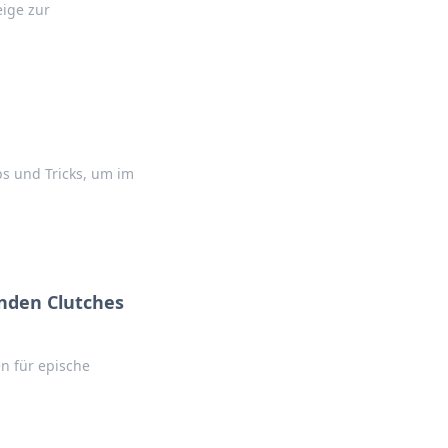
eige zur
ps und Tricks, um im
enden Clutches
en für epische