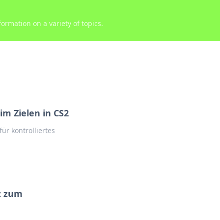
ormation on a variety of topics.
im Zielen in CS2
ür kontrolliertes
z zum