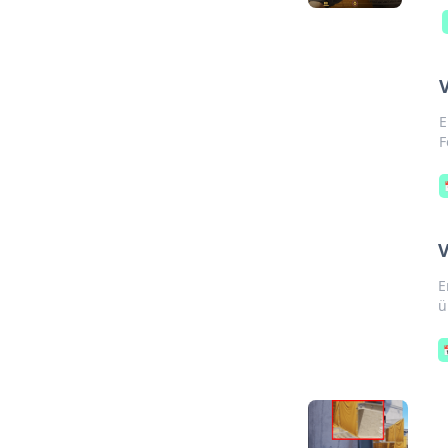
E
F
V
E
ü